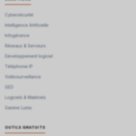
Cybersécurité
Intelligence Artificielle
Infogérance
Réseaux & Serveurs
Développement logiciel
Téléphonie IP
Vidéosurveillance
GED
Logiciels & Matériels
Gamme Lumis
OUTILS GRATUITS