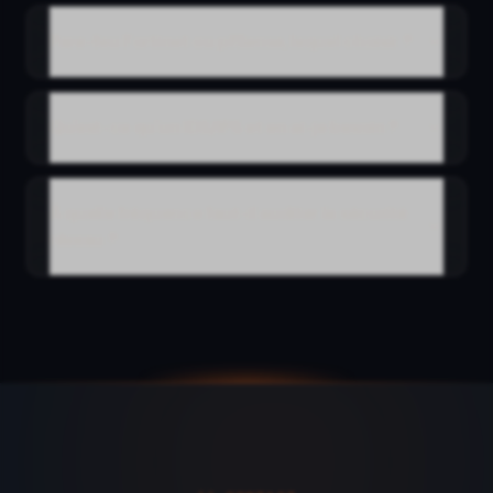
Pare-feu Fortinet ou pfSense, lequel choisir ?
Qu'est-ce qu'un IDS/IPS et en ai-je besoin ?
À quelle fréquence faut-il auditer la sécurité
réseau ?