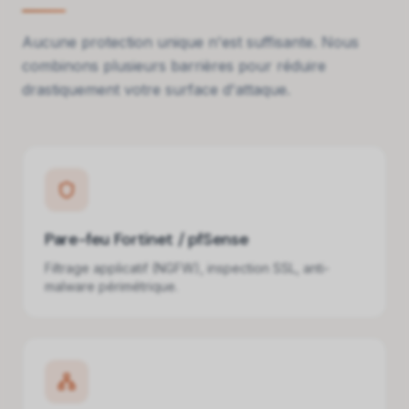
Aucune protection unique n'est suffisante. Nous
combinons plusieurs barrières pour réduire
drastiquement votre surface d'attaque.
Pare-feu Fortinet / pfSense
Filtrage applicatif (NGFW), inspection SSL, anti-
malware périmétrique.