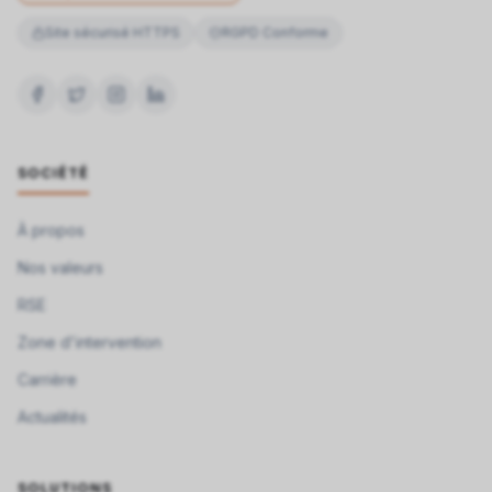
Site sécurisé HTTPS
RGPD Conforme
SOCIÉTÉ
À propos
Nos valeurs
RSE
Zone d'intervention
Carrière
Actualités
SOLUTIONS