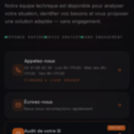
Notre équipe technique est disponible pour analyser
votre situation, identifier vos besoins et vous proposer
une solution adaptée — sans engagement.
RÉPONSE RAPIDE
DEVIS GRATUIT
SANS ENGAGEMENT
Appelez-nous
02 41 68 42 36
·
Lun 9h-17h30 · Mar-Jeu 8h-
17h30 · Ven 8h-17h30
STANDARD & LIGNE URGENCE
Écrivez-nous
Nous vous recontactons rapidement
GRATUIT
Audit de votre SI