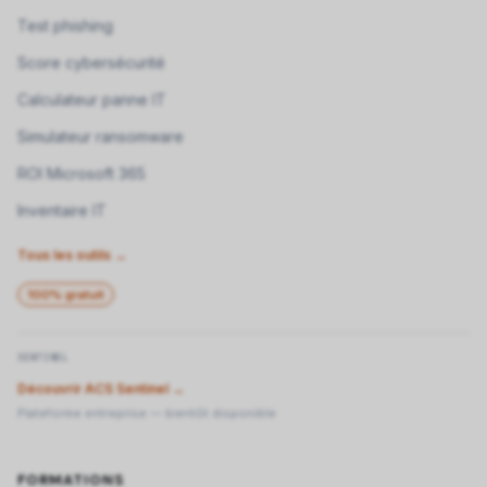
Test phishing
Score cybersécurité
Calculateur panne IT
Simulateur ransomware
ROI Microsoft 365
Inventaire IT
Tous les outils →
100% gratuit
SENTINEL
Découvrir ACS Sentinel →
Plateforme entreprise — bientôt disponible
FORMATIONS