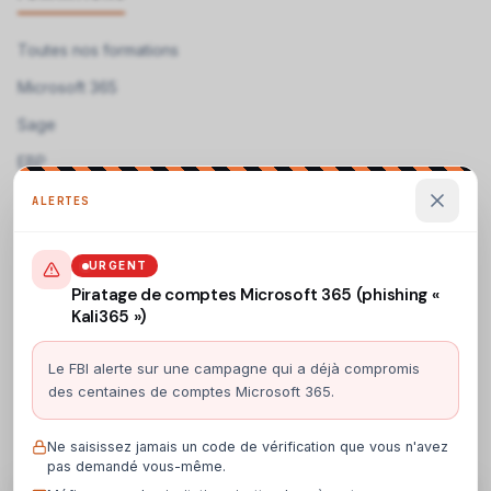
Toutes nos formations
Microsoft 365
Sage
EBP
ALERTES
Télécharger nos programmes →
Programmes de formation téléchargeables
URGENT
Piratage de comptes Microsoft 365 (phishing «
Kali365 »)
CONTACT
Le FBI alerte sur une campagne qui a déjà compromis
ACS Informatique
des centaines de comptes Microsoft 365.
19 rue Camille Perdriau
49130 Les Ponts-de-Cé, France
Voir sur la carte →
Ne saisissez jamais un code de vérification que vous n'avez
pas demandé vous-même.
02 41 68 42 36