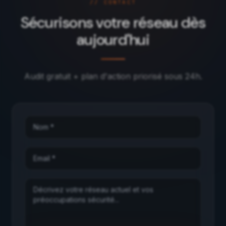
// CONTACT
Sécurisons votre réseau dès
aujourd'hui
Audit gratuit + plan d'action priorisé sous 24h.