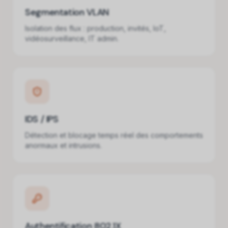
Segmentation VLAN
Isolation des flux : production, invités, IoT,
vidéosurveillance, IT admin.
IDS / IPS
Détection et blocage temps réel des comportements
anormaux et intrusions.
Authentification 802.1X