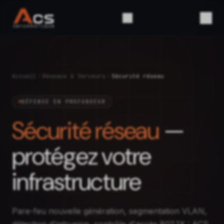
Accueil
Réseaux & Serveurs
Sécurité réseau
DÉFENSE EN PROFONDEUR
Sécurité réseau
—
protégez votre
infrastructure
Pare-feu nouvelle génération, segmentation VLAN,
détection d'intrusion, contrôle d'accès 802.1X : ACS