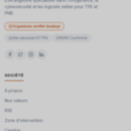
ESN angevine spécialisée dans l'infogérance, la
cybersécurité et les logiciels métier pour TPE et
PME.
Organisme certifié Qualiopi
Site sécurisé HTTPS
RGPD Conforme
SOCIÉTÉ
À propos
Nos valeurs
RSE
Zone d'intervention
Carrière