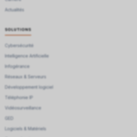
Actualités
SOLUTIONS
Cybersécurité
Intelligence Artificielle
Infogérance
Réseaux & Serveurs
Développement logiciel
Téléphonie IP
Vidéosurveillance
GED
Logiciels & Matériels