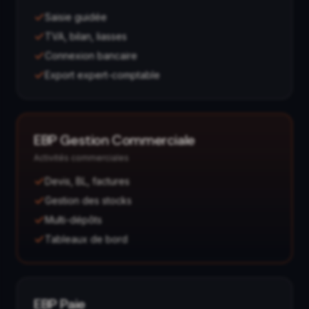
Saisie guidée
TVA, bilan, liasses
Connexion bancaire
Export expert-comptable
EBP Gestion Commerciale
Activités commerciales
Devis, BL, factures
Gestion des stocks
Multi-dépôts
Tableaux de bord
EBP Paie