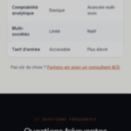
Comptabilité
Avancée multi-
Basique
analytique
axes
Multi-
Limité
Natif
sociétés
Tarif d'entrée
Accessible
Plus élevé
Pas sûr du choix ?
Parlons-en avec un consultant ACS
.
// QUESTIONS FRÉQUENTES