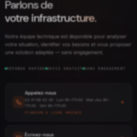
Parlons de
votre infrastructure.
Notre équipe technique est disponible pour analyser
votre situation, identifier vos besoins et vous proposer
une solution adaptée — sans engagement.
RÉPONSE RAPIDE
DEVIS GRATUIT
SANS ENGAGEMENT
Appelez-nous
02 41 68 42 36
·
Lun 9h-17h30 · Mar-Jeu 8h-
17h30 · Ven 8h-17h30
STANDARD & LIGNE URGENCE
Écrivez-nous