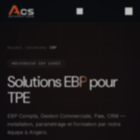
Accueil
Solutions
EBP
REVENDEUR EBP AGRÉÉ
Solutions
EBP
pour
TPE
EBP Compta, Gestion Commerciale, Paie, CRM —
installation, paramétrage et formation par notre
équipe à Angers.