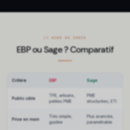
// AIDE AU CHOIX
EBP ou Sage ? Comparatif
Critère
EBP
Sage
TPE, artisans,
PME
Public cible
petites PME
structurées, ETI
Très simple,
Plus avancée,
Prise en main
guidée
paramétrable