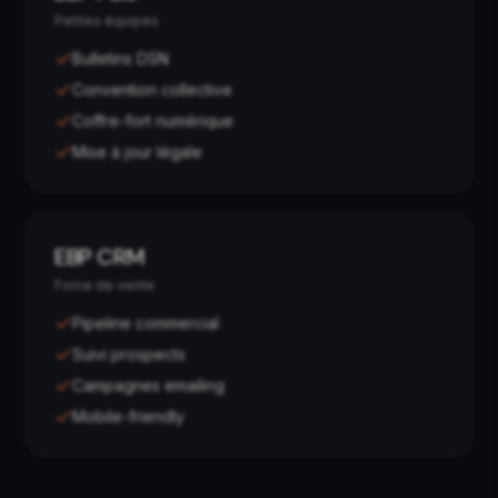
Petites équipes
Bulletins DSN
Convention collective
Coffre-fort numérique
Mise à jour légale
EBP CRM
Force de vente
Pipeline commercial
Suivi prospects
Campagnes emailing
Mobile-friendly