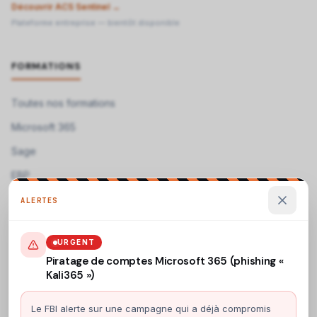
Découvrir ACS Sentinel →
Plateforme entreprise — bientôt disponible
FORMATIONS
Toutes nos formations
Microsoft 365
Sage
EBP
ALERTES
Télécharger nos programmes →
Programmes de formation téléchargeables
URGENT
Piratage de comptes Microsoft 365 (phishing «
Kali365 »)
CONTACT
Le FBI alerte sur une campagne qui a déjà compromis
ACS Informatique