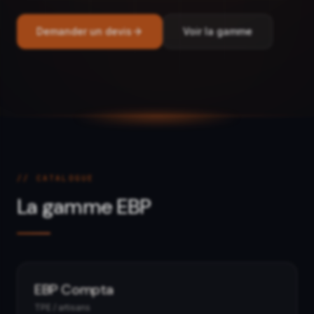
Demander un devis
Voir la gamme
// CATALOGUE
La gamme EBP
EBP Compta
TPE / artisans