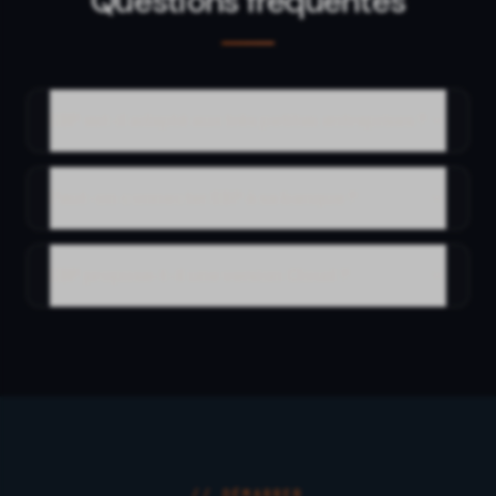
Questions fréquentes
EBP est-il adapté aux très petites entreprises ?
Peut-on connecter EBP à sa banque ?
EBP propose-t-il une version Cloud ?
// DÉMARRER