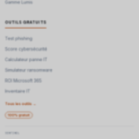
Gamme Lumis
OUTILS GRATUITS
Test phishing
Score cybersécurité
Calculateur panne IT
Simulateur ransomware
ROI Microsoft 365
Inventaire IT
Tous les outils →
100% gratuit
SENTINEL