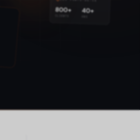
800+
40+
CLIENTS
ANS