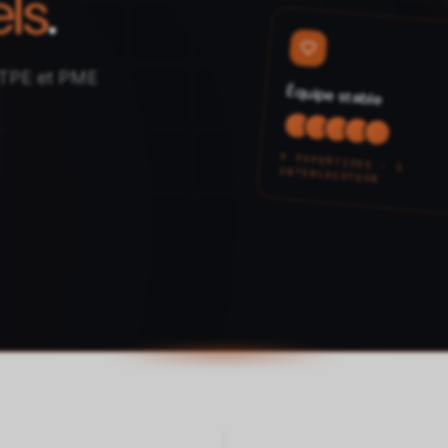
ls
.
 TPE et PME
Équipe stable
9 EXPERTISES · 1
INTERLOCUTEUR