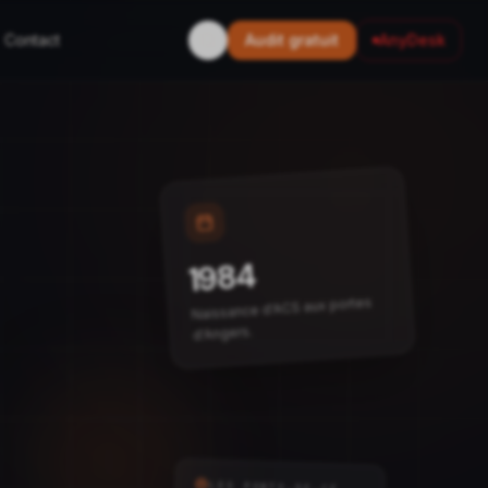
Contact
Audit gratuit
AnyDesk
1984
Naissance d'ACS aux portes
d'Angers.
LES PONTS-DE-CÉ