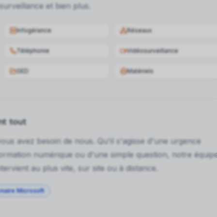
surveillance et bien plus.
Infogérance
Réseaux
Téléphonie
Vidéosurveillance
GED
Matériels
nt tout
vous avez besoin de nous. Qu'il s'agisse d'une urgence
formation numérique ou d'une simple question, notre équip
ervient au plus vite, sur site ou à distance.
naire Microsoft