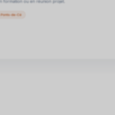
 formation ou en réunion projet.
es Ponts-de-Cé