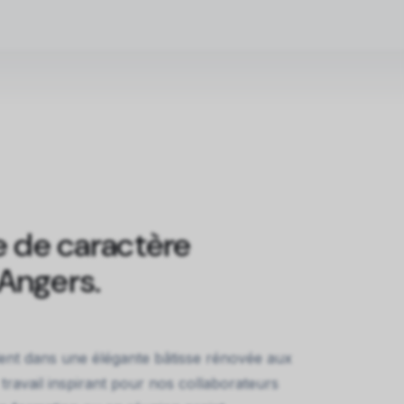
 de caractère
'Angers.
ent dans une élégante bâtisse rénovée aux
travail inspirant pour nos collaborateurs