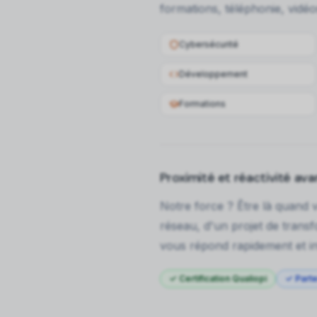
formations, téléphonie, vidéo
Cybersécurité
Développement
Formations
Proximité et réactivité ava
Notre force ? Être là quand 
réseau, d'un projet de trans
vous répond rapidement et int
✓ Certification Qualiopi
✓ Parte