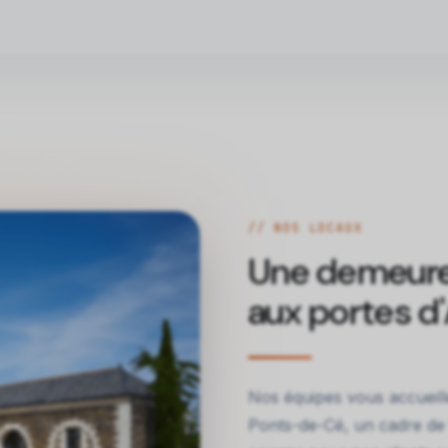
// NOS LOCAUX
Une demeure
aux portes d
Nos équipes vous accueill
Ponts-de-Cé, un cadre de 