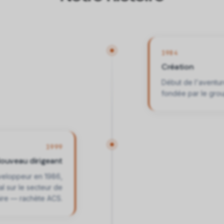
1984
Création
Début de l'aventur
fondée par le gr
1999
ouveau dirigeant
veloppeur en 1986,
 sur le secteur de
aire — rachète ACS.