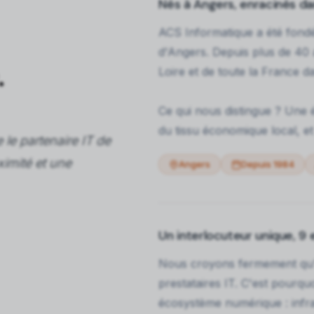
Nés à Angers, enracinés dan
ACS Informatique a été fon
d'Angers. Depuis plus de 4
.
Loire et de toute la France 
Ce qui nous distingue ? Une 
du tissu économique local, e
 le partenaire IT de
imité et une
Angers
Depuis 1984
Un interlocuteur unique, 9 
Nous croyons fermement qu'u
prestataires IT. C'est pourqu
écosystème numérique : infra