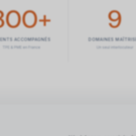
800
+
9
IENTS ACCOMPAGNÉS
DOMAINES MAÎTRIS
TPE & PME en France
Un seul interlocuteur