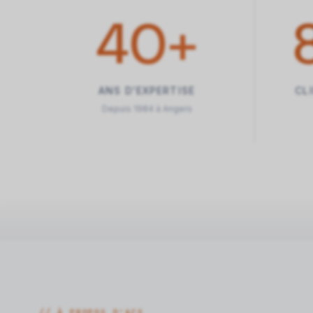
40
+
ANS D'EXPERTISE
CL
Depuis 1984 à Angers