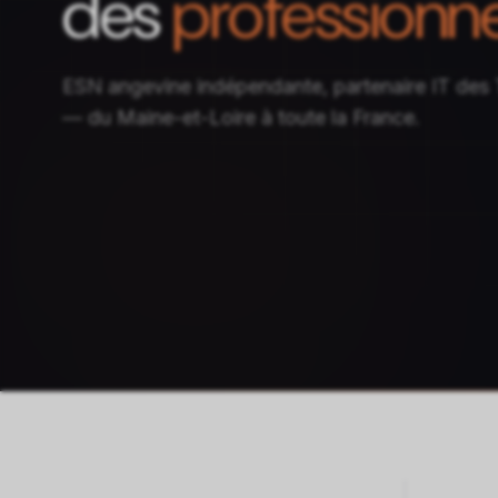
des
professionne
ESN angevine indépendante, partenaire IT des
— du Maine-et-Loire à toute la France.