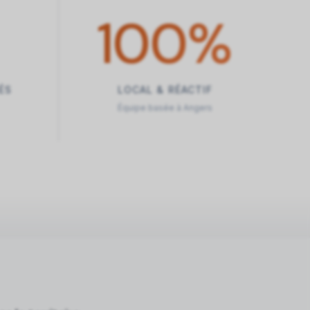
100
%
ÉS
LOCAL & RÉACTIF
Équipe basée à Angers