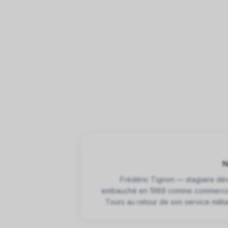
N
Frédéric Tignon — stagiaire dé
embauché en 1989 comme commercial
Tours au retour de son service milit