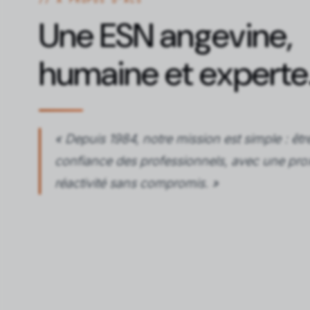
// À PROPOS D'ACS
Une ESN angevine,
humaine et experte
« Depuis 1984, notre mission est simple : être
confiance des professionnels, avec une prox
réactivité sans compromis. »