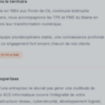
s le territoire
dée en 1984 aux Ponts-de-Cé, commune limitrophe
0 ans, nous accompagnons les TPE et PME du Maine-et-
dans leur transformation numérique.
équipe pluridisciplinaire stable, une connaissance profonde
t un engagement fort envers chacun de nos clients.
TPE & PME
expertises
ne entreprise ne devrait pas gérer une multitude de
oi ACS Informatique couvre l'intégralité de votre
structure réseau, cybersécurité, développement logiciel,