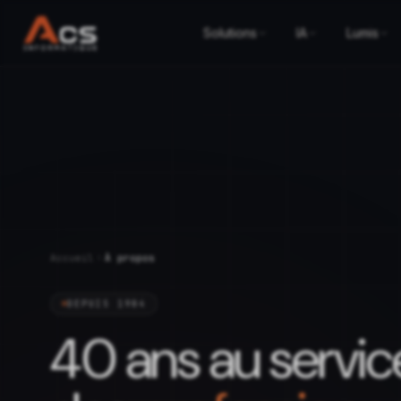
Solutions
IA
Lumis
Accueil
À propos
DEPUIS 1984
40 ans au servic