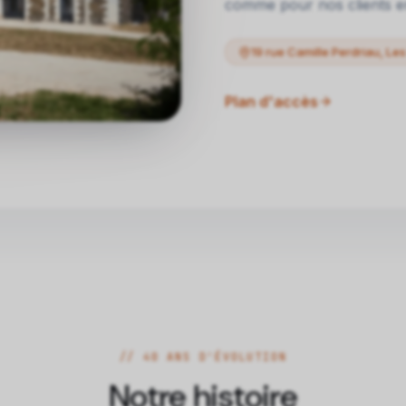
comme pour nos clients en
19 rue Camille Perdriau, L
Plan d'accès
// 40 ANS D'ÉVOLUTION
Notre histoire