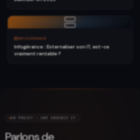
INFOGÉRANCE
Infogérance : Externaliser son IT, est-ce
vraiment rentable ?
UN PROJET · UNE URGENCE IT
Parlons de