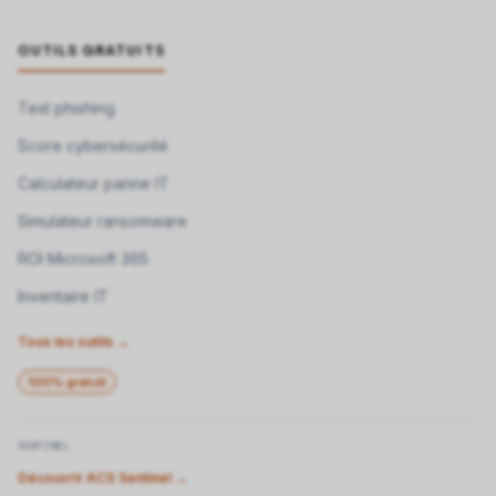
OUTILS GRATUITS
Test phishing
Score cybersécurité
Calculateur panne IT
Simulateur ransomware
ROI Microsoft 365
Inventaire IT
Tous les outils →
100% gratuit
SENTINEL
Découvrir ACS Sentinel →