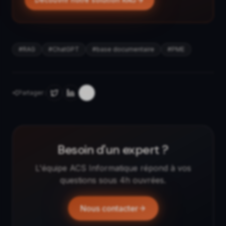
#
RAG
#
ChatGPT
#
base documentaire
#
PME
Partager :
Besoin d'un expert ?
L'équipe ACS Informatique répond à vos
questions sous 4h ouvrées.
Nous contacter