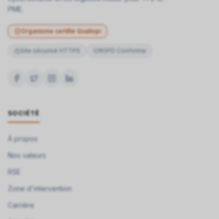
PME.
Organisme certifié Qualiopi
Site sécurisé HTTPS
RGPD Conforme
SOCIÉTÉ
À propos
Nos valeurs
RSE
Zone d'intervention
Carrière