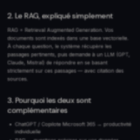
2. Le RAG, expliqué simplement
RAG = Retrieval Augmented Generation. Vos
documents sont indexés dans une base vectorielle.
À chaque question, le système récupère les
passages pertinents, puis demande à un LLM (GPT,
Claude, Mistral) de répondre en se basant
strictement sur ces passages — avec citation des
sources.
3. Pourquoi les deux sont
complémentaires
ChatGPT / Copilote Microsoft 365 → productivité
individuelle