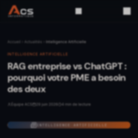
Accueil
Actualités
Intelligence Artificielle
INTELLIGENCE ARTIFICIELLE
RAG entreprise vs ChatGPT :
pourquoi votre PME a besoin
des deux
Équipe ACS
29 juin 2026
4
min de lecture
INTELLIGENCE ARTIFICIELLE