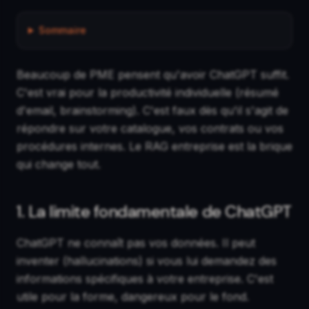
Sommaire
Beaucoup de PME pensent qu'avoir ChatGPT suffit.
C'est vrai pour la productivité individuelle (résumé
d'email, brainstorming). C'est faux dès qu'il s'agit de
répondre sur votre catalogue, vos contrats ou vos
procédures internes. Le RAG entreprise est la brique
qui change tout.
1. La limite fondamentale de ChatGPT
ChatGPT ne connaît pas vos données. Il peut
inventer (hallucinations) si vous lui demandez des
informations spécifiques à votre entreprise. C'est
utile pour la forme, dangereux pour le fond.