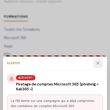
Plateforme entreprise — bientôt disponible
FORMATIONS
Toutes nos formations
Microsoft 365
Sage
EBP
ALERTES
Télécharger nos programmes →
Programmes de formation téléchargeables
URGENT
Piratage de comptes Microsoft 365 (phishing «
Kali365 »)
CONTACT
Le FBI alerte sur une campagne qui a déjà compromis
ACS Informatique
des centaines de comptes Microsoft 365.
19 rue Camille Perdriau