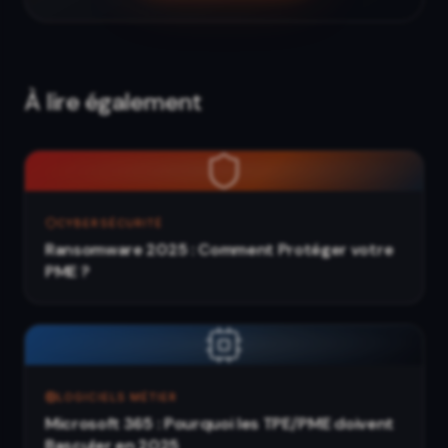
À lire également
CYBERSÉCURITÉ
Ransomware 2025 : Comment Protéger votre
PME ?
LOGICIELS MÉTIER
Microsoft 365 : Pourquoi les TPE/PME doivent
Basculer en 2025