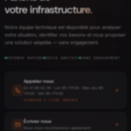
votre infrastructure.
Notre équipe technique est disponible pour analyser
votre situation, identifier vos besoins et vous proposer
une solution adaptée — sans engagement.
RÉPONSE RAPIDE
DEVIS GRATUIT
SANS ENGAGEMENT
Appelez-nous
02 41 68 42 36
·
Lun 9h-17h30 · Mar-Jeu 8h-
17h30 · Ven 8h-17h30
STANDARD & LIGNE URGENCE
Écrivez-nous
Nous vous recontactons rapidement