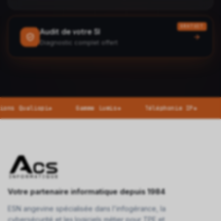
GRATUIT
Audit de votre SI
Diagnostic complet offert
Gamme Lumis
◆
Téléphonie IP
◆
Développement
Votre partenaire informatique depuis 1984
ESN angevine spécialisée dans l'infogérance, la
cybersécurité et les logiciels métier pour TPE et