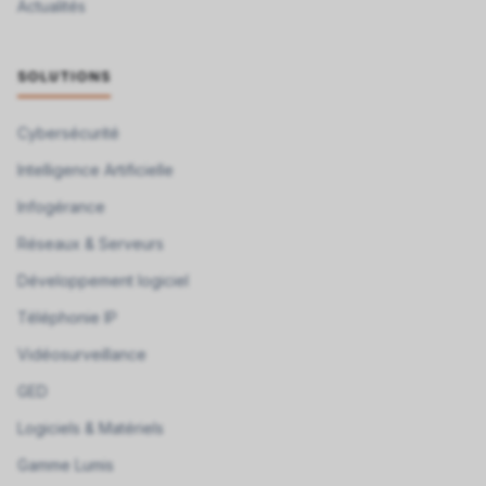
Actualités
SOLUTIONS
Cybersécurité
Intelligence Artificielle
Infogérance
Réseaux & Serveurs
Développement logiciel
Téléphonie IP
Vidéosurveillance
GED
Logiciels & Matériels
Gamme Lumis