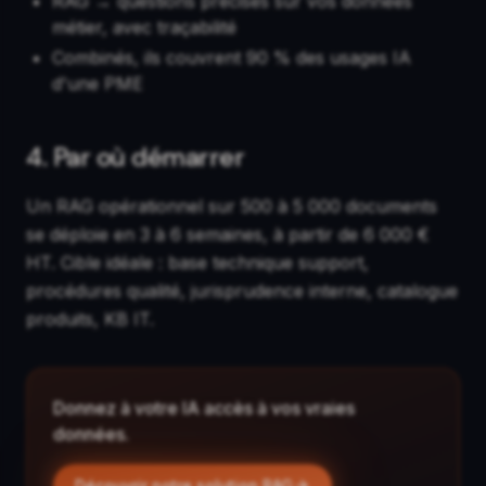
RAG → questions précises sur vos données
métier, avec traçabilité
Combinés, ils couvrent 90 % des usages IA
d'une PME
4. Par où démarrer
Un RAG opérationnel sur 500 à 5 000 documents
se déploie en 3 à 6 semaines, à partir de 6 000 €
HT. Cible idéale : base technique support,
procédures qualité, jurisprudence interne, catalogue
produits, KB IT.
Donnez à votre IA accès à vos vraies
données.
Découvrir notre solution RAG