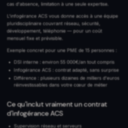
cas d'absence, limitation à une seule expertise.
L'infogérance ACS vous donne accès à une équipe
pluridisciplinaire couvrant réseau, sécurité,
développement, téléphonie — pour un coût
mensuel fixe et prévisible.
Exemple concret pour une PME de 15 personnes :
DSI interne : environ 55 000€/an tout compris
Infogérance ACS : contrat adapté, sans surprise
Différence : plusieurs dizaines de milliers d'euros
réinvestissables dans votre cœur de métier
Ce qu'inclut vraiment un contrat
d'infogérance ACS
Supervision réseau et serveurs