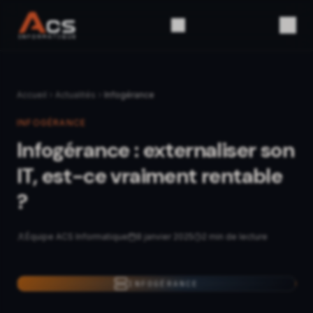
Accueil
Actualités
Infogérance
INFOGÉRANCE
Infogérance : externaliser son
IT, est-ce vraiment rentable
?
Équipe ACS Informatique
8 janvier 2025
2
min de lecture
INFOGÉRANCE