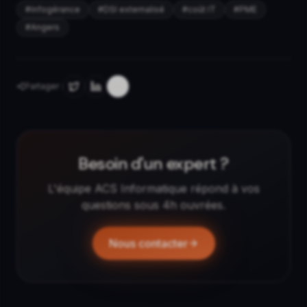
#
infogérance
#
DSI externalisé
#
coût IT
#
PME
#
Angers
Partager :
Besoin d'un expert ?
L'équipe ACS Informatique répond à vos
questions sous 4h ouvrées.
Nous contacter