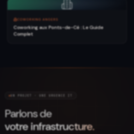
COWORKING ANGERS
Coworking aux Ponts-de-Cé : Le Guide
Complet
UN PROJET · UNE URGENCE IT
Parlons de
votre infrastructure.