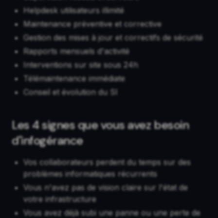
Helpdesk utilisateurs illimité
Maintenance préventive et corrective
Gestion des mises à jour et correctifs de sécurité
Rapports mensuels d'activité
Interventions sur site sous 24h
Télémaintenance immédiate
Conseil et évolution du SI
Les 4 signes que vous avez besoin
d'infogérance
Vos collaborateurs perdent du temps sur des
problèmes informatiques récurrents
Vous n'avez pas de vision claire sur l'état de
votre infrastructure
Vous avez déjà subi une panne ou une perte de