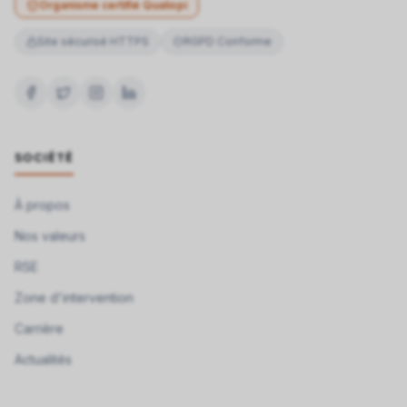
Organisme certifié Qualiopi
Site sécurisé HTTPS
RGPD Conforme
SOCIÉTÉ
À propos
Nos valeurs
RSE
Zone d'intervention
Carrière
Actualités