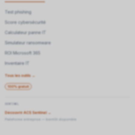
Test phishing
Score cybersécurité
Calculateur panne IT
Simulateur ransomware
ROI Microsoft 365
Inventaire IT
Tous les outils →
100% gratuit
SENTINEL
Découvrir ACS Sentinel →
Plateforme entreprise — bientôt disponible