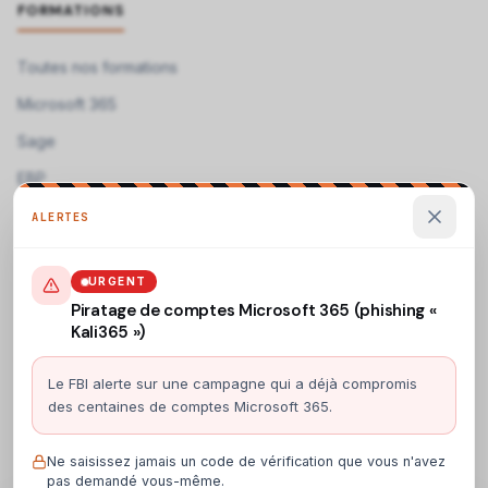
FORMATIONS
Toutes nos formations
Microsoft 365
Sage
EBP
ALERTES
Télécharger nos programmes →
Programmes de formation téléchargeables
URGENT
Piratage de comptes Microsoft 365 (phishing «
Kali365 »)
CONTACT
Le FBI alerte sur une campagne qui a déjà compromis
ACS Informatique
des centaines de comptes Microsoft 365.
19 rue Camille Perdriau
49130 Les Ponts-de-Cé, France
Voir sur la carte →
Ne saisissez jamais un code de vérification que vous n'avez
pas demandé vous-même.