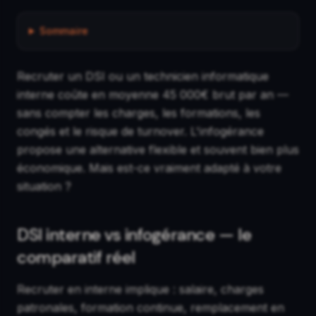
Sommaire
Recruter un DSI ou un technicien informatique
interne coûte en moyenne 45 000€ brut par an —
sans compter les charges, les formations, les
congés et le risque de turnover. L'infogérance
propose une alternative flexible et souvent bien plus
économique. Mais est-ce vraiment adapté à votre
situation ?
DSI interne vs infogérance — le
comparatif réel
Recruter en interne implique : salaire, charges
patronales, formation continue, remplacement en