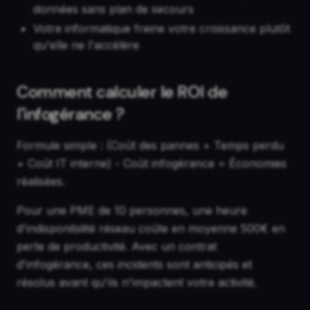
données sans plan de secours
Votre informatique freine votre croissance plutôt
qu'elle ne l'accélère
Comment calculer le ROI de
l'infogérance ?
Formule simple : (Coût des pannes + Temps perdu
+ Coût IT interne) - Coût infogérance = Économies
réalisées.
Pour une PME de 10 personnes, une heure
d'indisponibilité réseau coûte en moyenne 500€ en
perte de productivité. Avec un contrat
d'infogérance, ces incidents sont anticipés et
résolus avant qu'ils n'impactent votre activité.