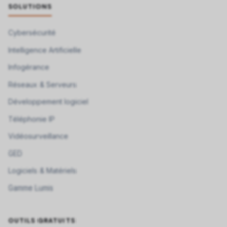
SOLUTIONS
Cybersécurité
Intelligence Artificielle
Infogérance
Réseaux & Serveurs
Développement logiciel
Téléphonie IP
Vidéosurveillance
GED
Logiciels & Matériels
Gamme Lumis
OUTILS GRATUITS