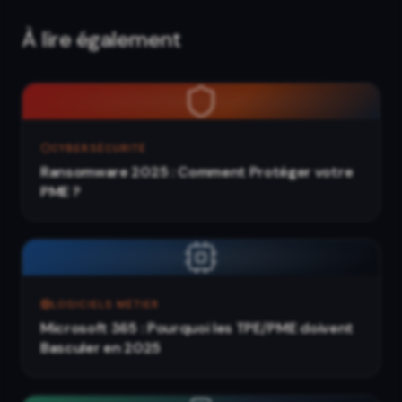
À lire également
CYBERSÉCURITÉ
Ransomware 2025 : Comment Protéger votre
PME ?
LOGICIELS MÉTIER
Microsoft 365 : Pourquoi les TPE/PME doivent
Basculer en 2025