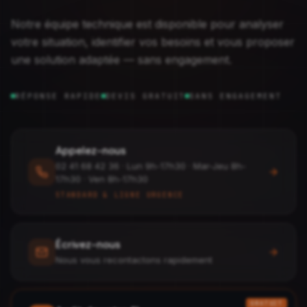
Notre équipe technique est disponible pour analyser
votre situation, identifier vos besoins et vous proposer
une solution adaptée — sans engagement.
RÉPONSE RAPIDE
DEVIS GRATUIT
SANS ENGAGEMENT
Appelez-nous
02 41 68 42 36
·
Lun 9h-17h30 · Mar-Jeu 8h-
17h30 · Ven 8h-17h30
STANDARD & LIGNE URGENCE
Écrivez-nous
Nous vous recontactons rapidement
GRATUIT