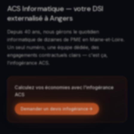
ACS Informatique — votre DSI
externalisé à Angers
Depuis 40 ans, nous gérons le quotidien
informatique de dizaines de PME en Maine-et-Loire.
Un seul numéro, une équipe dédiée, des
engagements contractuels clairs — c'est ça,
l'infogérance ACS.
Calculez vos économies avec l'infogérance
ACS
Demander un devis infogérance